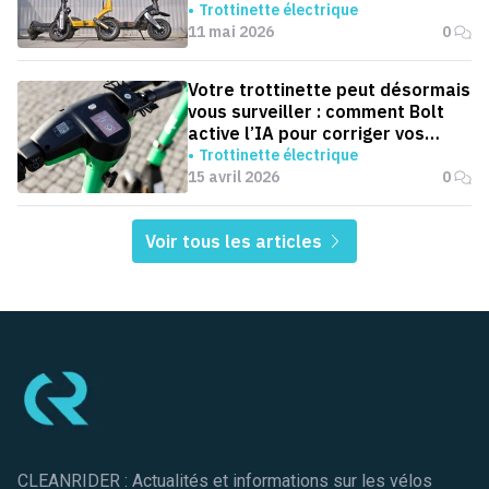
trottinette pour aller au boulot ?
Trottinette électrique
11 mai 2026
0
Votre trottinette peut désormais
vous surveiller : comment Bolt
active l’IA pour corriger vos
trajets
Trottinette électrique
15 avril 2026
0
Voir tous les articles
Pied de page
CLEANRIDER : Actualités et informations sur les vélos