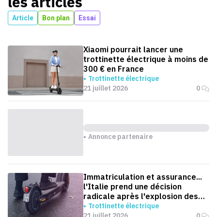
les articles
Article
Bon plan
Essai
Xiaomi pourrait lancer une
trottinette électrique à moins de
300 € en France
Trottinette électrique
21 juillet 2026
0
Annonce partenaire
Immatriculation et assurance...
l'Italie prend une décision
radicale après l'explosion des
accidents de trottinettes
Trottinette électrique
21 juillet 2026
0