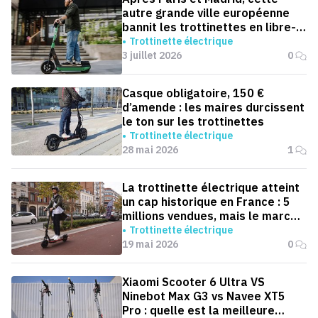
autre grande ville européenne
bannit les trottinettes en libre-
service
Trottinette électrique
3 juillet 2026
0
Casque obligatoire, 150 €
d’amende : les maires durcissent
le ton sur les trottinettes
Trottinette électrique
28 mai 2026
1
La trottinette électrique atteint
un cap historique en France : 5
millions vendues, mais le marché
ralentit
Trottinette électrique
19 mai 2026
0
Xiaomi Scooter 6 Ultra VS
Ninebot Max G3 vs Navee XT5
Pro : quelle est la meilleure