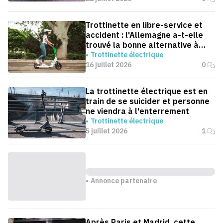
Trottinette en libre-service et
accident : l'Allemagne a-t-elle
trouvé la bonne alternative à
l'interdiction ?
Trottinette électrique
16 juillet 2026
0
La trottinette électrique est en
train de se suicider et personne
ne viendra à l'enterrement
Trottinette électrique
5 juillet 2026
1
Annonce partenaire
Après Paris et Madrid, cette