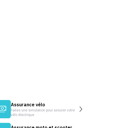
Assurance vélo
Faites une simulation pour assurer votre
vélo électrique
Assurance moto et scooter