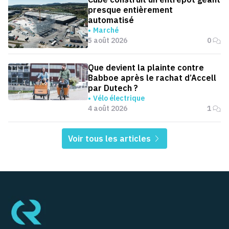
presque entièrement
automatisé
Marché
5 août 2026
0
Que devient la plainte contre
Babboe après le rachat d’Accell
par Dutech ?
Vélo électrique
4 août 2026
1
Voir tous les articles
Pied de page