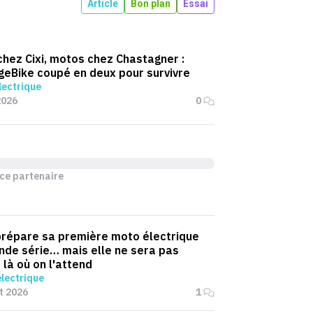
Article
Bon plan
Essai
chez Cixi, motos chez Chastagner :
geBike coupé en deux pour survivre
lectrique
2026
0
ce partenaire
prépare sa première moto électrique
nde série… mais elle ne sera pas
 là où on l'attend
lectrique
et 2026
1