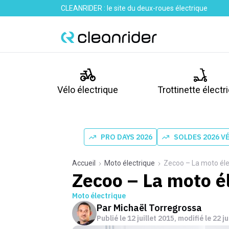
CLEANRIDER : le site du deux-roues électrique
Vélo électrique
Trottinette électr
PRO DAYS 2026
SOLDES 2026 V
Accueil
Moto électrique
Zecoo – La moto éle
Zecoo – La moto é
Moto électrique
Par
Michaël Torregrossa
Publié le
12 juillet 2015
, modifié le 22 j