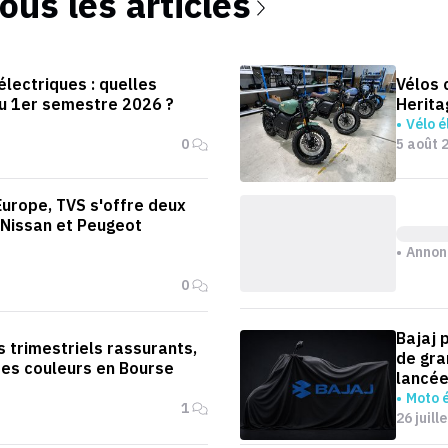
tous les articles
lectriques : quelles
Vélos 
u 1er semestre 2026 ?
Herita
Vélo é
0
5 août 
Europe, TVS s'offre deux
Nissan et Peugeot
Annon
0
Bajaj 
 trimestriels rassurants,
de gra
des couleurs en Bourse
lancée
Moto é
1
26 juill