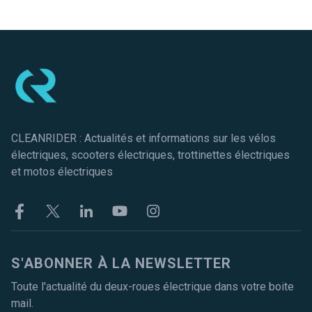
Pied de page
CLEANRIDER : Actualités et informations sur les vélos
électriques, scooters électriques, trottinettes électriques
et motos électriques
Facebook
Twitter
Linkekin
Youtube
Instagram
S'ABONNER À LA NEWSLETTER
Toute l'actualité du deux-roues électrique dans votre boite
mail.