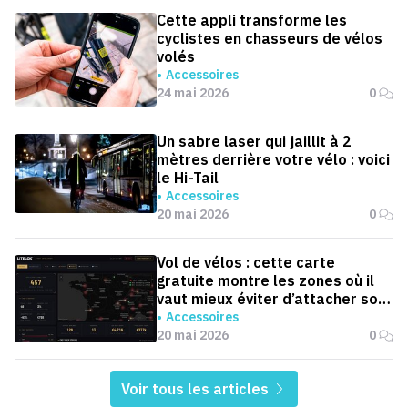
Cette appli transforme les
cyclistes en chasseurs de vélos
volés
Accessoires
24 mai 2026
0
Un sabre laser qui jaillit à 2
mètres derrière votre vélo : voici
le Hi-Tail
Accessoires
20 mai 2026
0
Vol de vélos : cette carte
gratuite montre les zones où il
vaut mieux éviter d’attacher son
vélo ou sa moto
Accessoires
20 mai 2026
0
Voir tous les articles