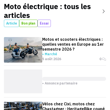
Moto électrique
: tous les
articles
Article
Bon plan
Essai
Motos et scooters électriques :
quelles ventes en Europe au 1er
semestre 2026 ?
Marché
5 août 2026
0
Annonce partenaire
Vélos chez Cixi, motos chez
Chastagner : HeritageBike coupé