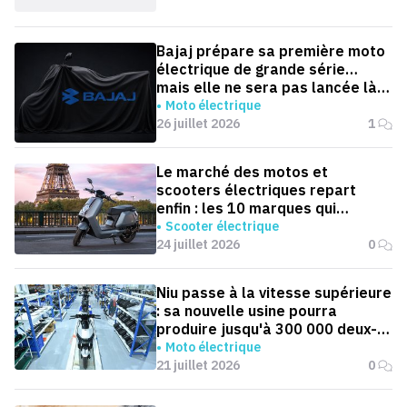
Bajaj prépare sa première moto
électrique de grande série…
mais elle ne sera pas lancée là
où on l'attend
Moto électrique
26 juillet 2026
1
Le marché des motos et
scooters électriques repart
enfin : les 10 marques qui
dominent la France
Scooter électrique
24 juillet 2026
0
Niu passe à la vitesse supérieure
: sa nouvelle usine pourra
produire jusqu'à 300 000 deux-
roues électriques par an
Moto électrique
21 juillet 2026
0