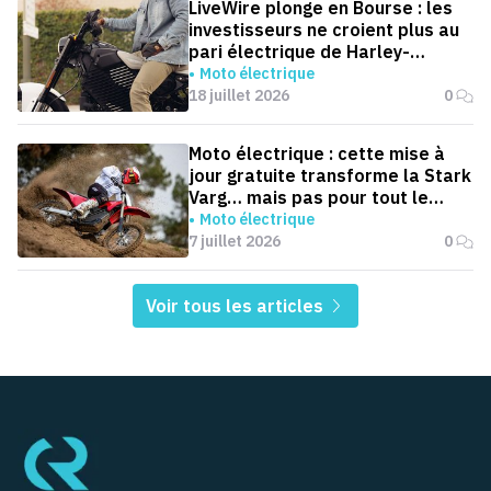
LiveWire plonge en Bourse : les
investisseurs ne croient plus au
pari électrique de Harley-
Davidson
Moto électrique
18 juillet 2026
0
Moto électrique : cette mise à
jour gratuite transforme la Stark
Varg… mais pas pour tout le
monde
Moto électrique
7 juillet 2026
0
Voir tous les articles
Pied de page