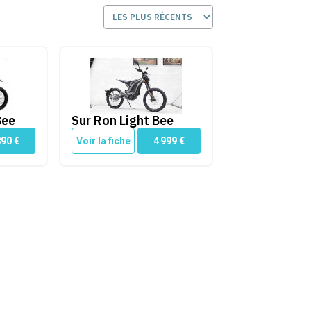
Sur Ron Light Bee
Bee
Sur Ron Light Bee
890
€
Voir la fiche
4 999
€