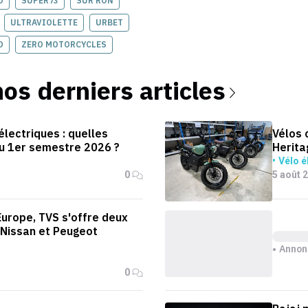
O
SUPER73
SUR RON
ULTRAVIOLETTE
URBET
O
ZERO MOTORCYCLES
nos derniers articles
lectriques : quelles
Vélos 
u 1er semestre 2026 ?
Herita
Vélo é
0
5 août 
Europe, TVS s'offre deux
Nissan et Peugeot
Annon
0