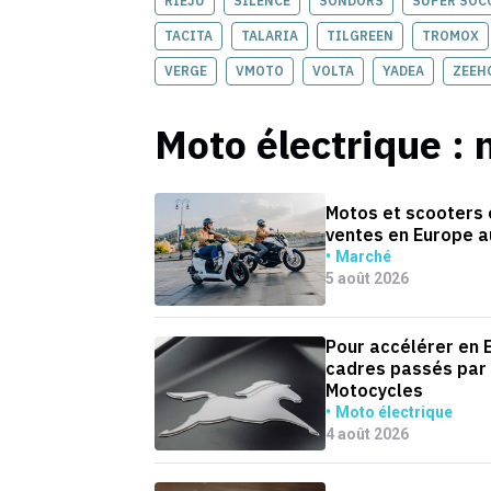
RIEJU
SILENCE
SONDORS
SUPER SOC
TACITA
TALARIA
TILGREEN
TROMOX
VERGE
VMOTO
VOLTA
YADEA
ZEEH
Moto électrique
: 
Motos et scooters é
ventes en Europe a
Marché
5 août 2026
Pour accélérer en 
cadres passés par 
Motocycles
Moto électrique
4 août 2026