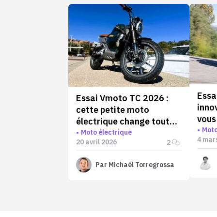
Essa
Essai Vmoto TC 2026 :
inno
cette petite moto
vous
électrique change tout…
Moto
sans en avoir l’air
Moto électrique
4 mar
20 avril 2026
2
Par
Michaël Torregrossa