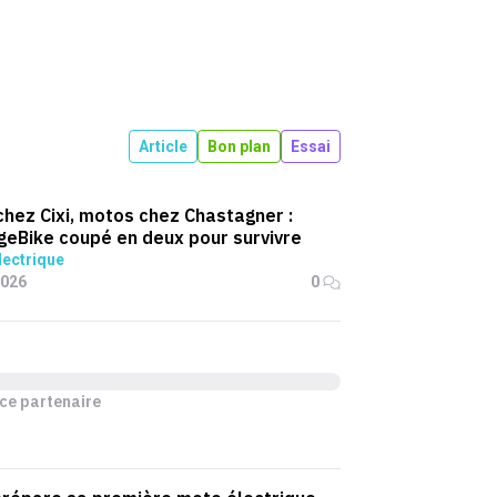
Article
Bon plan
Essai
chez Cixi, motos chez Chastagner :
geBike coupé en deux pour survivre
lectrique
2026
0
ce partenaire