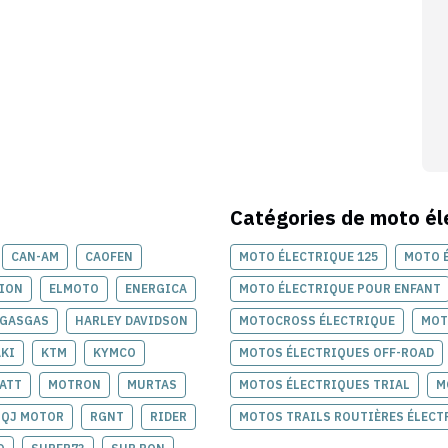
Catégories de
moto él
CAN-AM
CAOFEN
MOTO ÉLECTRIQUE 125
MOTO 
TION
ELMOTO
ENERGICA
MOTO ÉLECTRIQUE POUR ENFANT
GASGAS
HARLEY DAVIDSON
MOTOCROSS ÉLECTRIQUE
MOT
KI
KTM
KYMCO
MOTOS ÉLECTRIQUES OFF-ROAD
ATT
MOTRON
MURTAS
MOTOS ÉLECTRIQUES TRIAL
M
QJ MOTOR
RGNT
RIDER
MOTOS TRAILS ROUTIÈRES ÉLECT