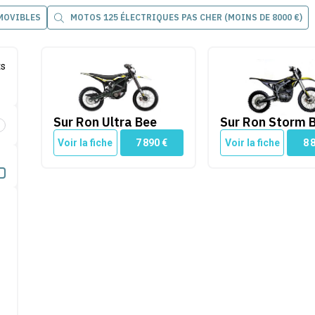
AMOVIBLES
MOTOS 125 ÉLECTRIQUES PAS CHER (MOINS DE 8000 €)
Sur Ron Ultra Bee
Sur Ron Storm Bee
ts
Sur Ron Ultra Bee
Sur Ron Storm 
é par Cleanrider
Voir la fiche
7 890
€
Voir la fiche
8 