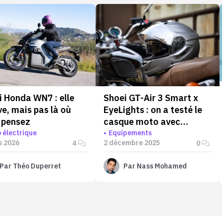
i Honda WN7 : elle
Shoei GT-Air 3 Smart x
ve, mais pas là où
EyeLights : on a testé le
 pensez
casque moto avec
affichage tête haute en
 électrique
Equipements
s 2026
2 décembre 2025
4
0
avant-première !
Par
Théo Duperret
Par
Nass Mohamed