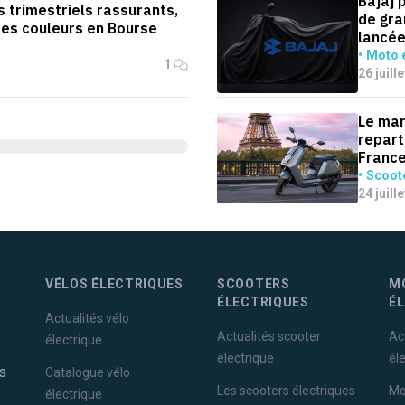
Bajaj 
 trimestriels rassurants,
de gra
des couleurs en Bourse
lancée
Moto é
1
26 juill
Le mar
repart
Franc
Scoote
24 juill
VÉLOS ÉLECTRIQUES
SCOOTERS
M
ÉLECTRIQUES
É
Actualités vélo
Actualités scooter
Ac
électrique
électrique
él
s
Catalogue vélo
Les scooters électriques
Mo
électrique