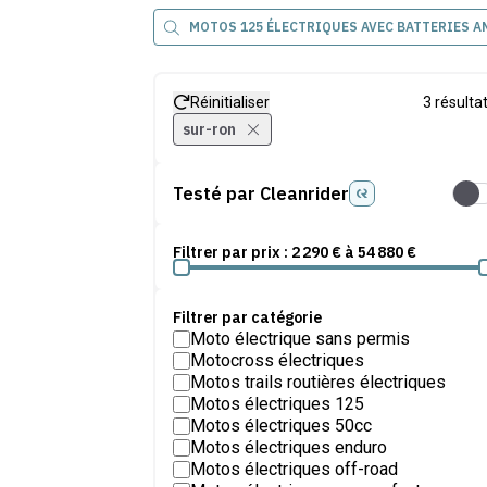
MOTOS 125 ÉLECTRIQUES AVEC BATTERIES 
Réinitialiser
3
résulta
sur-ron
Testé par Cleanrider
Test
Filtrer par prix :
2 290
€ à
54 880
€
Filtrer par catégorie
Moto électrique sans permis
Motocross électriques
Motos trails routières électriques
Motos électriques 125
Motos électriques 50cc
Motos électriques enduro
Motos électriques off-road