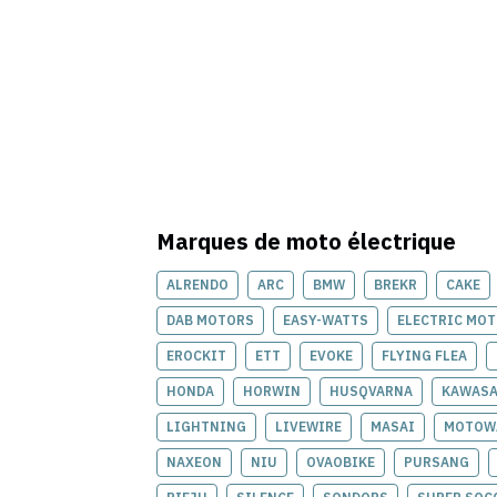
Marques de
moto électrique
ALRENDO
ARC
BMW
BREKR
CAKE
DAB MOTORS
EASY-WATTS
ELECTRIC MO
EROCKIT
ETT
EVOKE
FLYING FLEA
HONDA
HORWIN
HUSQVARNA
KAWASA
LIGHTNING
LIVEWIRE
MASAI
MOTOW
NAXEON
NIU
OVAOBIKE
PURSANG