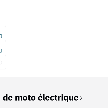
erie amovible
s de
moto électrique