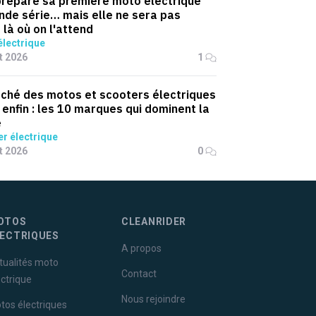
prépare sa première moto électrique
nde série… mais elle ne sera pas
 là où on l'attend
lectrique
et 2026
1
ché des motos et scooters électriques
 enfin : les 10 marques qui dominent la
e
r électrique
et 2026
0
OTOS
CLEANRIDER
LECTRIQUES
A propos
tualités moto
Contact
ectrique
Nous rejoindre
tos électriques