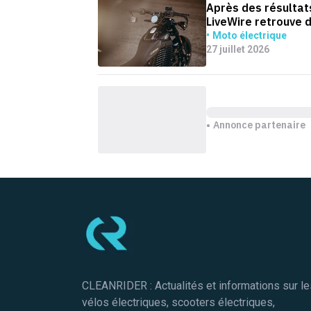
Après des résultats
LiveWire retrouve 
Moto électrique
27 juillet 2026
Annonce partenaire
Pied de page
CLEANRIDER : Actualités et informations sur le
vélos électriques, scooters électriques,