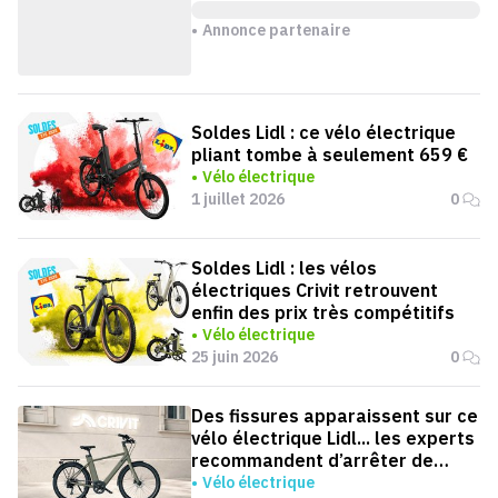
Annonce partenaire
Soldes Lidl : ce vélo électrique
pliant tombe à seulement 659 €
Vélo électrique
1 juillet 2026
0
Soldes Lidl : les vélos
électriques Crivit retrouvent
enfin des prix très compétitifs
Vélo électrique
25 juin 2026
0
Des fissures apparaissent sur ce
vélo électrique Lidl... les experts
recommandent d’arrêter de
l’utiliser
Vélo électrique