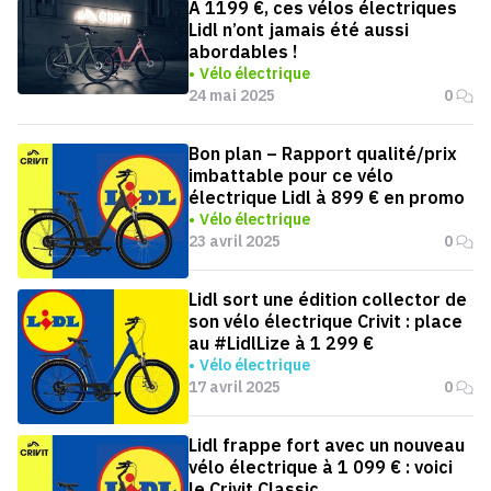
A 1199 €, ces vélos électriques
Lidl n’ont jamais été aussi
abordables !
Vélo électrique
24 mai 2025
0
Bon plan – Rapport qualité/prix
imbattable pour ce vélo
électrique Lidl à 899 € en promo
Vélo électrique
23 avril 2025
0
Lidl sort une édition collector de
son vélo électrique Crivit : place
au #LidlLize à 1 299 €
Vélo électrique
17 avril 2025
0
Lidl frappe fort avec un nouveau
vélo électrique à 1 099 € : voici
le Crivit Classic