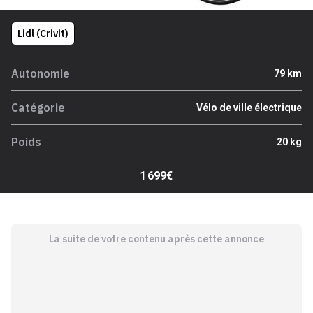
Lidl (Crivit)
Autonomie
79 km
Catégorie
Vélo de ville électrique
Poids
20 kg
1 699€
La suite de votre contenu après cette annonce