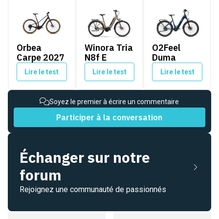
Orbea Carpe 2027
Winora Tria N8f E
O2Feel Duma
Orbea
Winora Tria
O2Feel
Carpe 2027
N8f E
Duma
Lire le test
Lire le test
Lire le test
Soyez le premier à écrire un commentaire
Participer à la conversation
Échanger sur notre
forum
Rejoignez une communauté de passionnés