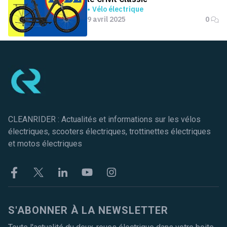
Vélo électrique
9 avril 2025
0
Pied de page
CLEANRIDER : Actualités et informations sur les vélos
électriques, scooters électriques, trottinettes électriques
et motos électriques
Facebook
Twitter
Linkekin
Youtube
Instagram
S'ABONNER À LA NEWSLETTER