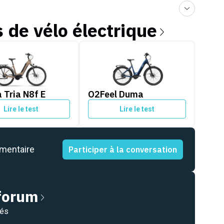
s de
vélo électrique
ria N8f E
O2Feel Duma
 Tria N8f E
O2Feel Duma
Lire le test
Lire le test
mmentaire
Participer à la conversation
 forum
nés