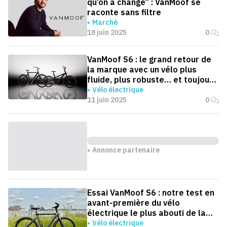
qu’on a changé” : VanMoof se
raconte sans filtre
Marché
18 juin 2025
0
VanMoof S6 : le grand retour de
la marque avec un vélo plus
fluide, plus robuste… et toujours
aussi connecté
Vélo électrique
11 juin 2025
0
Annonce partenaire
Essai VanMoof S6 : notre test en
avant-première du vélo
électrique le plus abouti de la
marque
Vélo électrique