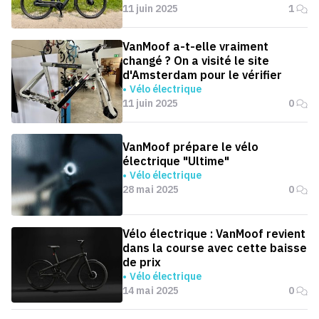
11 juin 2025
1
VanMoof a-t-elle vraiment
changé ? On a visité le site
d'Amsterdam pour le vérifier
Vélo électrique
11 juin 2025
0
VanMoof prépare le vélo
électrique "Ultime"
Vélo électrique
28 mai 2025
0
Vélo électrique : VanMoof revient
dans la course avec cette baisse
de prix
Vélo électrique
14 mai 2025
0