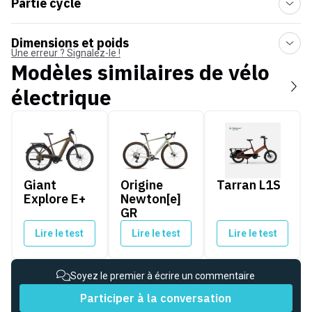
Partie cycle
Dimensions et poids
Une erreur ? Signalez-le !
Modèles similaires de
vélo
électrique
Giant Explore E+
Origine Newton[e] GR
Tarran L1S
Giant
Origine
Tarran L1S
Explore E+
Newton[e]
GR
Lire le test
Lire le test
Lire le test
Soyez le premier à écrire un commentaire
Participer à la conversation