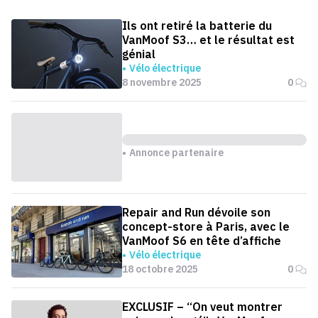
Ils ont retiré la batterie du
VanMoof S3… et le résultat est
génial
Vélo électrique
8 novembre 2025
0
Annonce partenaire
Repair and Run dévoile son
concept-store à Paris, avec le
VanMoof S6 en tête d’affiche
Vélo électrique
18 octobre 2025
0
EXCLUSIF – “On veut montrer