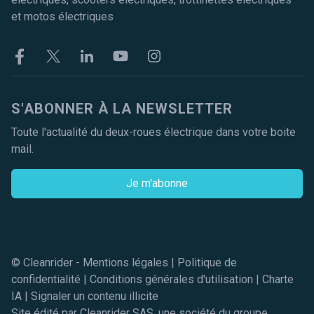
et motos électriques
Facebook
Twitter
Linkekin
Youtube
Instagram
S'ABONNER À LA NEWSLETTER
Toute l'actualité du deux-roues électrique dans votre boite
mail.
Je m'abonne
© Cleanrider -
Mentions légales
|
Politique de
confidentialité
|
Conditions générales d'utilisation
|
Charte
IA
|
Signaler un contenu illicite
Site édité par Cleanrider SAS, une société du groupe