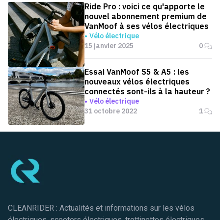
Ride Pro : voici ce qu'apporte le
nouvel abonnement premium de
VanMoof à ses vélos électriques
Vélo électrique
15 janvier 2025
0
Essai VanMoof S5 & A5 : les
nouveaux vélos électriques
connectés sont-ils à la hauteur ?
Vélo électrique
31 octobre 2022
1
Pied de page
CLEANRIDER : Actualités et informations sur les vélos
électriques, scooters électriques, trottinettes électriques