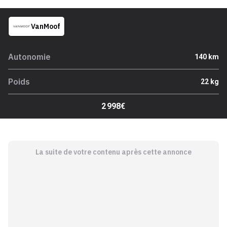
VanMoof
Autonomie
140 km
Poids
22 kg
2 998€
La suite de votre contenu après cette annonce