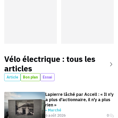
Vélo électrique
: tous les
articles
Article
Bon plan
Essai
Lapierre lâché par Accell : « Il n'y
a plus d'actionnaire, il n'y a plus
rien »
Marché
6 août 2026
0