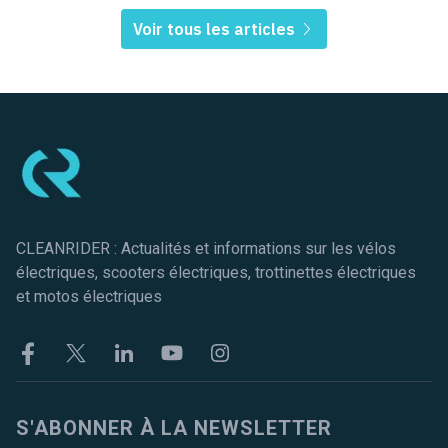
Voir tous les articles
Pied de page
CLEANRIDER : Actualités et informations sur les vélos
électriques, scooters électriques, trottinettes électriques
et motos électriques
Facebook
Twitter
Linkekin
Youtube
Instagram
S'ABONNER À LA NEWSLETTER