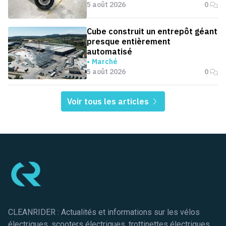
5 août 2026
0
Cube construit un entrepôt géant
presque entièrement
automatisé
Marché
5 août 2026
0
Voir tous les articles
Pied de page
CLEANRIDER : Actualités et informations sur les vélos
électriques, scooters électriques, trottinettes électriques