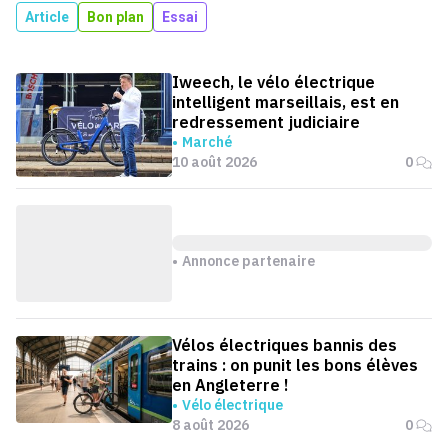
Article
Bon plan
Essai
Iweech, le vélo électrique
intelligent marseillais, est en
redressement judiciaire
Marché
10 août 2026
0
Annonce partenaire
Vélos électriques bannis des
trains : on punit les bons élèves
en Angleterre !
Vélo électrique
8 août 2026
0