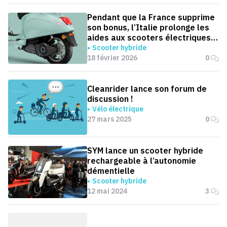
Pendant que la France supprime
son bonus, l’Italie prolonge les
aides aux scooters électriques
jusqu’en 2030
Scooter hybride
18 février 2026
0
Cleanrider lance son forum de
discussion !
Vélo électrique
27 mars 2025
0
SYM lance un scooter hybride
rechargeable à l’autonomie
démentielle
Scooter hybride
12 mai 2024
3