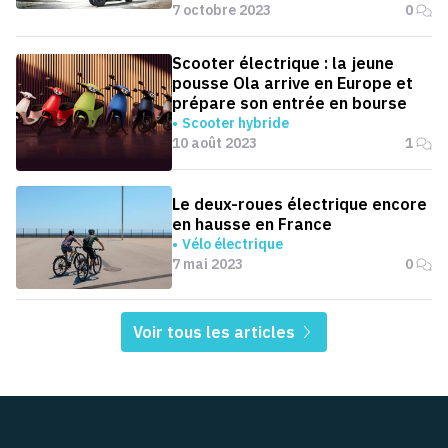
7 octobre 2023
0
Scooter électrique : la jeune
pousse Ola arrive en Europe et
prépare son entrée en bourse
Scooter hybride
10 août 2023
1
Le deux-roues électrique encore
en hausse en France
Vélo électrique
7 mai 2023
0
Voir tous les articles
Pied de page