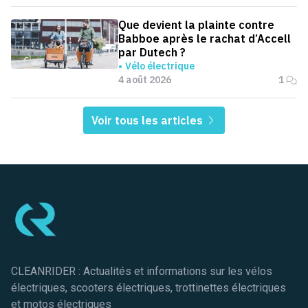
Que devient la plainte contre
Babboe après le rachat d’Accell
par Dutech ?
Vélo électrique
4 août 2026
1
Voir tous les articles
Pied de page
CLEANRIDER : Actualités et informations sur les vélos
électriques, scooters électriques, trottinettes électriques
et motos électriques