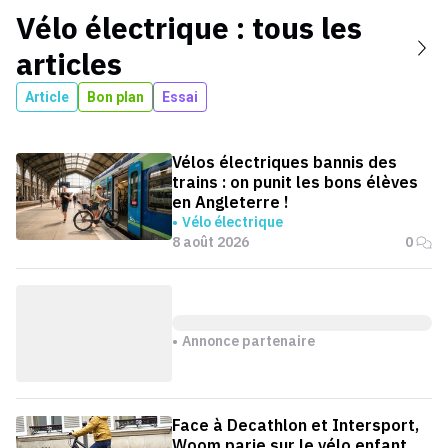
Vélo électrique
: tous les
articles
Article
Bon plan
Essai
Vélos électriques bannis des
trains : on punit les bons élèves
en Angleterre !
Vélo électrique
8 août 2026
0
Annonce partenaire
Face à Decathlon et Intersport,
Woom parie sur le vélo enfant