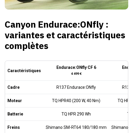
Canyon Endurace:ONfly :
variantes et caractéristiques
complètes
Endurace:ONfly CF 6
Endur
Caractéristiques
4 499 €
Cadre
R137 Endurace:ONfly
R137 
Moteur
TQ HPR40 (200 W, 40 Nm)
TQ HPR4
Batterie
TQ HPR 290 Wh
TQ
Freins
Shimano SM-RT64 180/180 mm
Shimano S