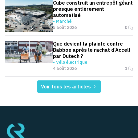
Cube construit un entrepôt géant
presque entièrement
automatisé
Marché
5 août 2026
0
Que devient la plainte contre
Babboe après le rachat d’Accell
par Dutech ?
Vélo électrique
4 août 2026
1
Voir tous les articles
Pied de page