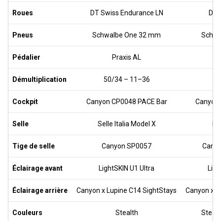
Roues
DT Swiss Endurance LN
DT 
Pneus
Schwalbe One 32 mm
Schwa
Pédalier
Praxis AL
Démultiplication
50/34 – 11–36
50
Cockpit
Canyon CP0048 PACE Bar
Canyon 
Selle
Selle Italia Model X
Fiz
Tige de selle
Canyon SP0057
Canyo
Éclairage avant
LightSKIN U1 Ultra
Ligh
Éclairage arrière
Canyon x Lupine C14 SightStays
Canyon x L
Couleurs
Stealth
Stealt