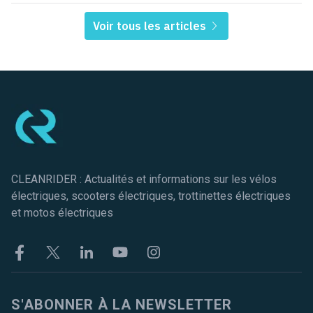
Voir tous les articles
Pied de page
CLEANRIDER : Actualités et informations sur les vélos
électriques, scooters électriques, trottinettes électriques
et motos électriques
Facebook
Twitter
Linkekin
Youtube
Instagram
S'ABONNER À LA NEWSLETTER