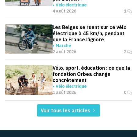
Vélo électrique
4 août 2026
1
Les Belges se ruent sur ce vélo
électrique à 45 km/h, pendant
que la France l’ignore
Marché
2 août 2026
2
Vélo, sport, éducation : ce que la
fondation Orbea change
concrètement
Vélo électrique
1 août 2026
0
Voir tous les articles
Pied de page