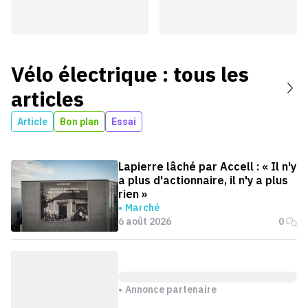
Vélo électrique
: tous les
articles
Article
Bon plan
Essai
Lapierre lâché par Accell : « Il n'y
a plus d'actionnaire, il n'y a plus
rien »
Marché
6 août 2026
0
Annonce partenaire