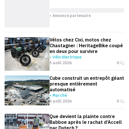
Annonce partenaire
Vélos chez Cixi, motos chez
Chastagner : HeritageBike coupé
en deux pour survivre
Vélo électrique
5 août 2026
0
Cube construit un entrepôt géant
presque entièrement
automatisé
Marché
5 août 2026
0
Que devient la plainte contre
Babboe après le rachat d’Accell
par Dutech ?