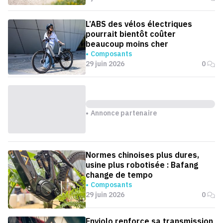
L’ABS des vélos électriques
pourrait bientôt coûter
beaucoup moins cher
Composants
29 juin 2026
0
Annonce partenaire
Normes chinoises plus dures,
usine plus robotisée : Bafang
change de tempo
Composants
29 juin 2026
0
Enviolo renforce sa transmission