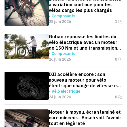
à variation continue pour les
vélos cargo les plus chargés
Composants
28 juin 2026
1
Gobao repousse les limites du
vélo électrique avec un moteur
de 150 Nm et une transmission
automatique
Composants
26 juin 2026
0
DJI accélère encore : son
nouveau moteur pour vélo
électrique change de vitesse en
0,1 seconde
Vélo électrique
24 juin 2026
0
Moteur à moyeu, écran laminé et
cure minceur... Bosch voit l’avenir
tout en légèreté