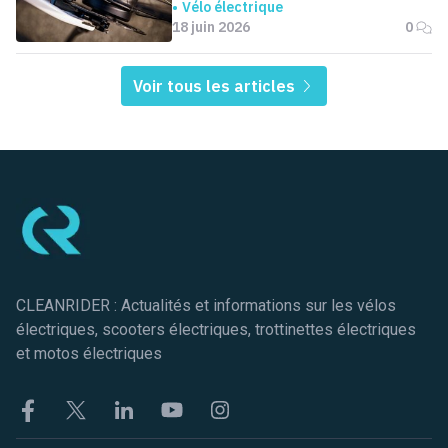
Vélo électrique
18 juin 2026
0
Voir tous les articles
Pied de page
CLEANRIDER : Actualités et informations sur les vélos
électriques, scooters électriques, trottinettes électriques
et motos électriques
Facebook
Twitter
Linkekin
Youtube
Instagram