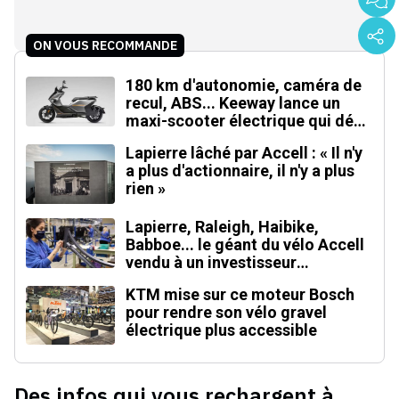
ON VOUS RECOMMANDE
180 km d'autonomie, caméra de
recul, ABS... Keeway lance un
maxi-scooter électrique qui défie
le BMW CE 04
Lapierre lâché par Accell : « Il n'y
a plus d'actionnaire, il n'y a plus
rien »
Lapierre, Raleigh, Haibike,
Babboe... le géant du vélo Accell
vendu à un investisseur
singapourien
KTM mise sur ce moteur Bosch
pour rendre son vélo gravel
électrique plus accessible
Des infos qui vous rechargent à