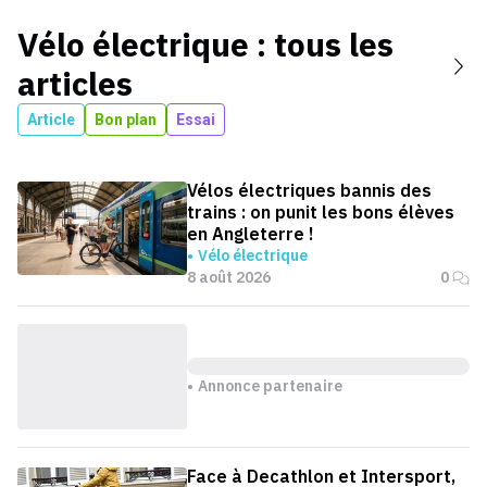
Vélo électrique
: tous les
articles
Article
Bon plan
Essai
Vélos électriques bannis des
trains : on punit les bons élèves
en Angleterre !
Vélo électrique
8 août 2026
0
Annonce partenaire
Face à Decathlon et Intersport,