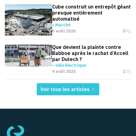
Cube construit un entrepôt géant
presque entièrement
automatisé
Marché
5 août 2026
0
Que devient la plainte contre
Babboe après le rachat d’Accell
par Dutech ?
Vélo électrique
4 août 2026
1
Voir tous les articles
Pied de page