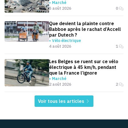
Marché
5 août 2026
0
Que devient la plainte contre
Babboe après le rachat d’Accell
par Dutech ?
Vélo électrique
4 août 2026
1
Les Belges se ruent sur ce vélo
électrique à 45 km/h, pendant
que la France l’ignore
Marché
2 août 2026
2
Voir tous les articles
Pied de page