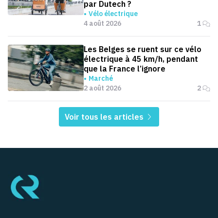
par Dutech ?
Vélo électrique
4 août 2026
1
Les Belges se ruent sur ce vélo
électrique à 45 km/h, pendant
que la France l’ignore
Marché
2 août 2026
2
Voir tous les articles
Pied de page