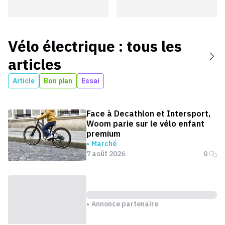
Vélo électrique
: tous les
articles
Article
Bon plan
Essai
Face à Decathlon et Intersport,
Woom parie sur le vélo enfant
premium
Marché
7 août 2026
0
Annonce partenaire