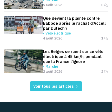
Marché
5 août 2026
0
Que devient la plainte contre
Babboe après le rachat d’Accell
par Dutech ?
Vélo électrique
4 août 2026
1
Les Belges se ruent sur ce vélo
électrique à 45 km/h, pendant
que la France l’ignore
Marché
2 août 2026
2
Voir tous les articles
Pied de page