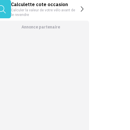
Calculette cote occasion
Calculer la valeur de votre vélo avant de
le revendre
Annonce partenaire