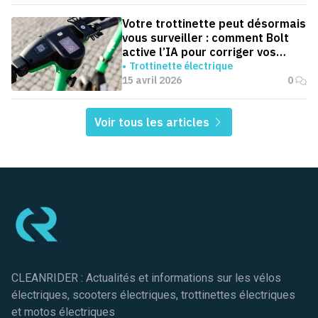
Votre trottinette peut désormais
vous surveiller : comment Bolt
active l’IA pour corriger vos
trajets
Trottinette électrique
15 avril 2026
0
Voir tous les articles
Pied de page
CLEANRIDER : Actualités et informations sur les vélos
électriques, scooters électriques, trottinettes électriques
et motos électriques