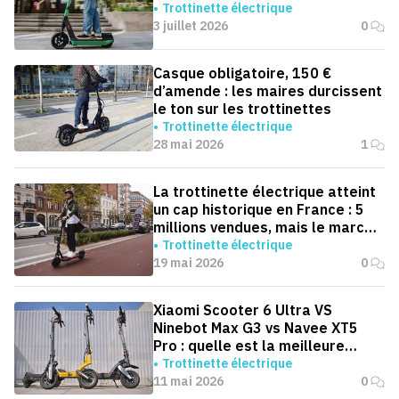
service
Trottinette électrique
3 juillet 2026
0
Casque obligatoire, 150 €
d’amende : les maires durcissent
le ton sur les trottinettes
Trottinette électrique
28 mai 2026
1
La trottinette électrique atteint
un cap historique en France : 5
millions vendues, mais le marché
ralentit
Trottinette électrique
19 mai 2026
0
Xiaomi Scooter 6 Ultra VS
Ninebot Max G3 vs Navee XT5
Pro : quelle est la meilleure
trottinette pour aller au boulot ?
Trottinette électrique
11 mai 2026
0