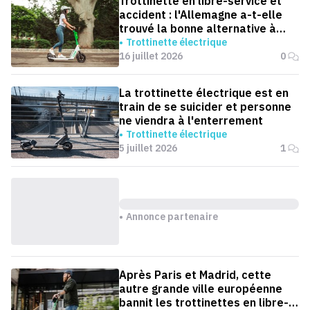
Trottinette en libre-service et
accident : l'Allemagne a-t-elle
trouvé la bonne alternative à
l'interdiction ?
Trottinette électrique
16 juillet 2026
0
La trottinette électrique est en
train de se suicider et personne
ne viendra à l'enterrement
Trottinette électrique
5 juillet 2026
1
Annonce partenaire
Après Paris et Madrid, cette
autre grande ville européenne
bannit les trottinettes en libre-