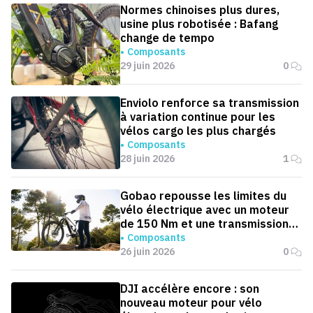
Normes chinoises plus dures,
usine plus robotisée : Bafang
change de tempo
Composants
29 juin 2026
0
Enviolo renforce sa transmission
à variation continue pour les
vélos cargo les plus chargés
Composants
28 juin 2026
1
Gobao repousse les limites du
vélo électrique avec un moteur
de 150 Nm et une transmission
automatique
Composants
26 juin 2026
0
DJI accélère encore : son
nouveau moteur pour vélo