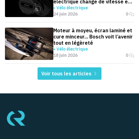
électrique change de vitesse en
0,1 seconde
Vélo électrique
24 juin 2026
0
Moteur à moyeu, écran laminé et
cure minceur... Bosch voit l’avenir
tout en légèreté
Vélo électrique
18 juin 2026
0
Voir tous les articles
Pied de page