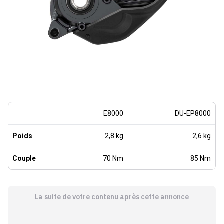
E8000
DU-EP8000
Poids
2,8 kg
2,6 kg
Couple
70 Nm
85 Nm
La suite de votre contenu après cette annonce