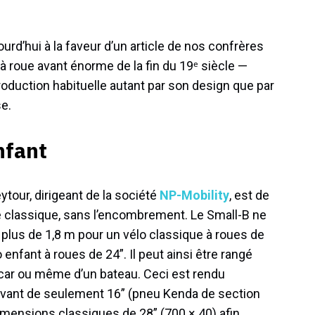
rd’hui à la faveur d’un article de nos confrères
à roue avant énorme de la fin du 19ᵉ siècle —
production habituelle autant par son design que par
se.
enfant
ytour, dirigeant de la société
NP-Mobility
, est de
e classique, sans l’encombrement. Le Small-B ne
 plus de 1,8 m pour un vélo classique à roues de
o enfant à roues de 24”. Il peut ainsi être rangé
-car ou même d’un bateau. Ceci
est rendu
 avant de seulement 16” (pneu Kenda de section
dimensions classiques de 28” (700 × 40) afin