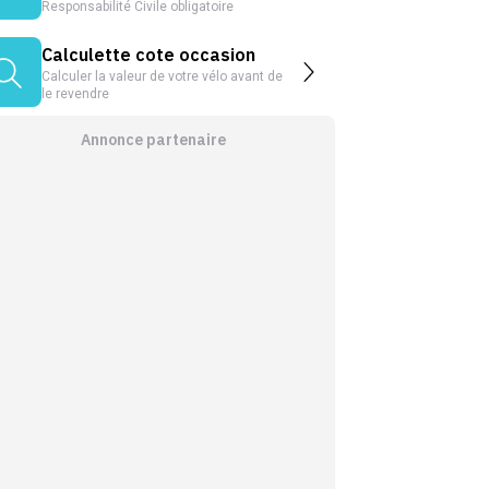
Responsabilité Civile obligatoire
Calculette cote occasion
Calculer la valeur de votre vélo avant de
le revendre
Annonce partenaire