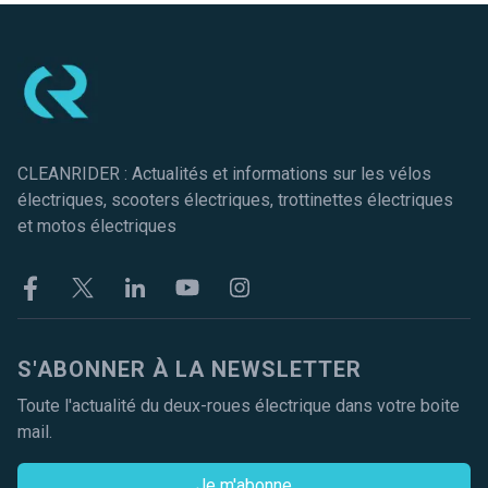
Pied de page
CLEANRIDER : Actualités et informations sur les vélos
électriques, scooters électriques, trottinettes électriques
et motos électriques
Facebook
Twitter
Linkekin
Youtube
Instagram
S'ABONNER À LA NEWSLETTER
Toute l'actualité du deux-roues électrique dans votre boite
mail.
Je m'abonne