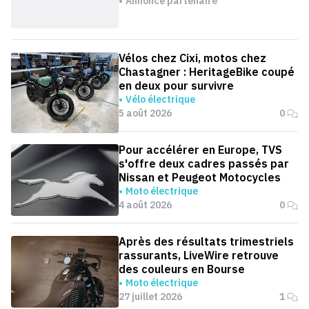
Annonce partenaire
Vélos chez Cixi, motos chez
Chastagner : HeritageBike coupé
en deux pour survivre
Vélo électrique
5 août 2026
0
Pour accélérer en Europe, TVS
s'offre deux cadres passés par
Nissan et Peugeot Motocycles
Moto électrique
4 août 2026
0
Après des résultats trimestriels
rassurants, LiveWire retrouve
des couleurs en Bourse
Moto électrique
27 juillet 2026
1