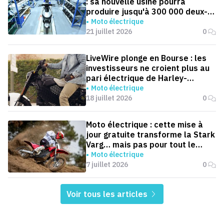
: sa nouvelle usine pourra
produire jusqu'à 300 000 deux-
roues électriques par an
Moto électrique
21 juillet 2026
0
LiveWire plonge en Bourse : les
investisseurs ne croient plus au
pari électrique de Harley-
Davidson
Moto électrique
18 juillet 2026
0
Moto électrique : cette mise à
jour gratuite transforme la Stark
Varg… mais pas pour tout le
monde
Moto électrique
7 juillet 2026
0
Voir tous les articles