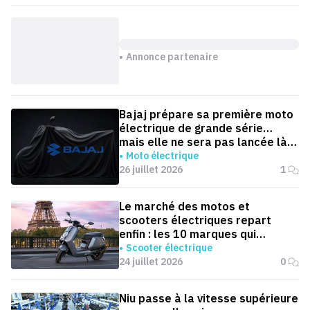
Annonce partenaire
Bajaj prépare sa première moto
électrique de grande série…
mais elle ne sera pas lancée là
où on l'attend
Moto électrique
26 juillet 2026
1
Le marché des motos et
scooters électriques repart
enfin : les 10 marques qui
dominent la France
Scooter électrique
24 juillet 2026
0
Niu passe à la vitesse supérieure