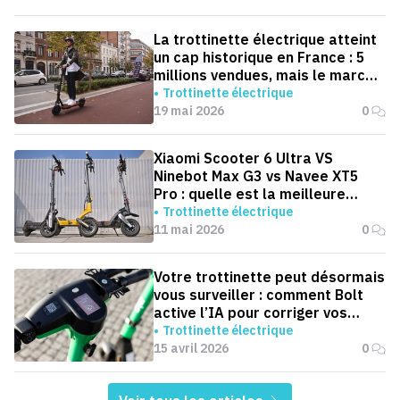
La trottinette électrique atteint
un cap historique en France : 5
millions vendues, mais le marché
ralentit
Trottinette électrique
19 mai 2026
0
Xiaomi Scooter 6 Ultra VS
Ninebot Max G3 vs Navee XT5
Pro : quelle est la meilleure
trottinette pour aller au boulot ?
Trottinette électrique
11 mai 2026
0
Votre trottinette peut désormais
vous surveiller : comment Bolt
active l’IA pour corriger vos
trajets
Trottinette électrique
15 avril 2026
0