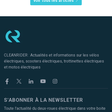
Voir tous les articles
Pied de page
CLEANRIDER : Actualités et informations sur les vélos
électriques, scooters électriques, trottinettes électriques
et motos électriques
Facebook
Twitter
Linkekin
Youtube
Instagram
S'ABONNER À LA NEWSLETTER
Toute l'actualité du deux-roues électrique dans votre boite