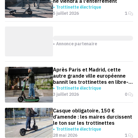
ne viendra à l'enterrement
Trottinette électrique
5 juillet 2026
1
Annonce partenaire
Après Paris et Madrid, cette
autre grande ville européenne
bannit les trottinettes en libre-
service
Trottinette électrique
3 juillet 2026
0
Casque obligatoire, 150 €
d’amende : les maires durcissent
le ton sur les trottinettes
Trottinette électrique
28 mai 2026
1