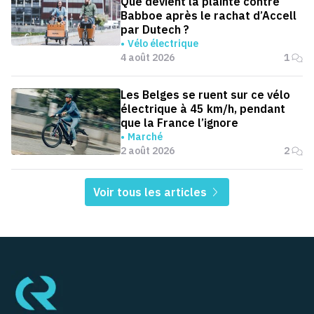
Que devient la plainte contre
Babboe après le rachat d’Accell
par Dutech ?
Vélo électrique
4 août 2026
1
Les Belges se ruent sur ce vélo
électrique à 45 km/h, pendant
que la France l’ignore
Marché
2 août 2026
2
Voir tous les articles
Pied de page