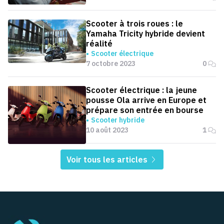
Scooter à trois roues : le
Yamaha Tricity hybride devient
réalité
Scooter électrique
7 octobre 2023
0
Scooter électrique : la jeune
pousse Ola arrive en Europe et
prépare son entrée en bourse
Scooter hybride
10 août 2023
1
Voir tous les articles
Pied de page