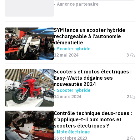
Annonce partenaire
SYM lance un scooter hybride
rechargeable à l’autonomie
démentielle
Scooter hybride
12 mai 2024
3
Scooters et motos électriques :
Easy-Watts dégaine ses
nouveautés 2024
Scooter hybride
14 mars 2024
2
Contrôle technique deux-roues :
s’applique-t-il aux motos et
scooters électriques ?
Moto électrique
26 octobre 2023
2