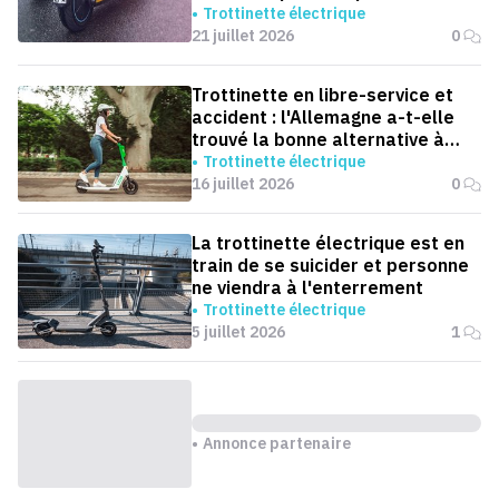
accidents de trottinettes
Trottinette électrique
21 juillet 2026
0
Trottinette en libre-service et
accident : l'Allemagne a-t-elle
trouvé la bonne alternative à
l'interdiction ?
Trottinette électrique
16 juillet 2026
0
La trottinette électrique est en
train de se suicider et personne
ne viendra à l'enterrement
Trottinette électrique
5 juillet 2026
1
Annonce partenaire