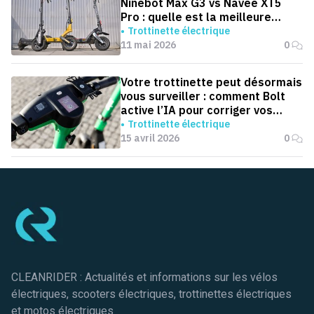
Ninebot Max G3 vs Navee XT5
Pro : quelle est la meilleure
trottinette pour aller au boulot ?
Trottinette électrique
11 mai 2026
0
Votre trottinette peut désormais
vous surveiller : comment Bolt
active l’IA pour corriger vos
trajets
Trottinette électrique
15 avril 2026
0
Pied de page
CLEANRIDER : Actualités et informations sur les vélos
électriques, scooters électriques, trottinettes électriques
et motos électriques