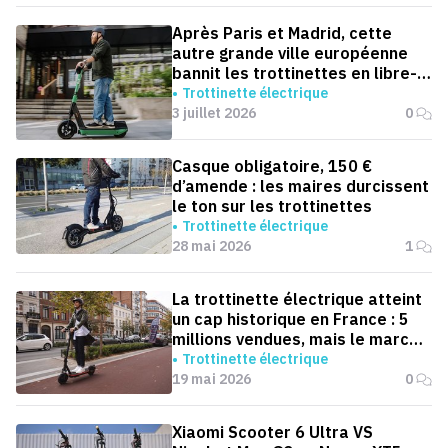
Après Paris et Madrid, cette
autre grande ville européenne
bannit les trottinettes en libre-
service
Trottinette électrique
3 juillet 2026
0
Casque obligatoire, 150 €
d’amende : les maires durcissent
le ton sur les trottinettes
Trottinette électrique
28 mai 2026
1
La trottinette électrique atteint
un cap historique en France : 5
millions vendues, mais le marché
ralentit
Trottinette électrique
19 mai 2026
0
Xiaomi Scooter 6 Ultra VS