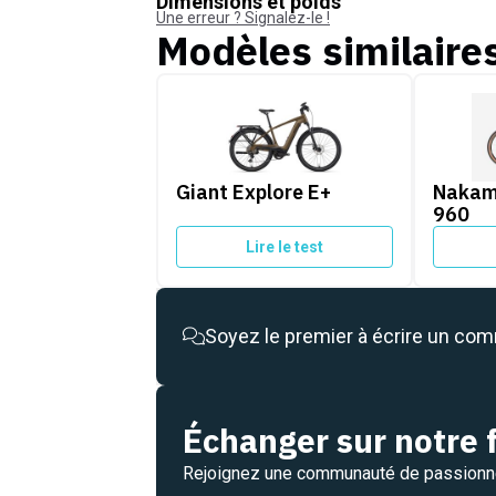
Dimensions et poids
Une erreur ? Signalez-le !
Modèles similaire
Giant Explore E+
Nakamur
Giant Explore E+
Nakam
960
Lire le test
Soyez le premier à écrire un co
Échanger sur notre
Rejoignez une communauté de passion