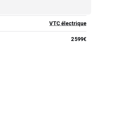
Bosch
VTC électrique
2 599€