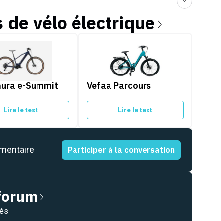
s de
vélo électrique
a e-Summit 960
Vefaa Parcours
ura e-Summit
Vefaa Parcours
Lire le test
Lire le test
mmentaire
Participer à la conversation
 forum
nés