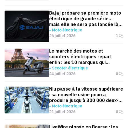
Bajaj prépare sa première moto
électrique de grande série…
mais elle ne sera pas lancée là
où on l'attend
Moto électrique
26 juillet 2026
1
Le marché des motos et
scooters électriques repart
enfin : les 10 marques qui
dominent la France
Scooter électrique
24 juillet 2026
0
Niu passe à la vitesse supérieure
: sa nouvelle usine pourra
produire jusqu'à 300 000 deux-
roues électriques par an
Moto électrique
21 juillet 2026
0
LiveWire plonge en Bourse : les