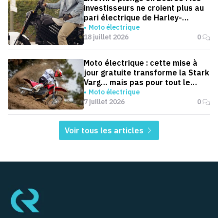
investisseurs ne croient plus au
pari électrique de Harley-
Davidson
Moto électrique
18 juillet 2026
0
Moto électrique : cette mise à
jour gratuite transforme la Stark
Varg… mais pas pour tout le
monde
Moto électrique
7 juillet 2026
0
Voir tous les articles
Pied de page