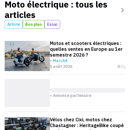
Moto électrique
: tous les
articles
Article
Bon plan
Essai
Motos et scooters électriques :
quelles ventes en Europe au 1er
semestre 2026 ?
Marché
5 août 2026
0
Annonce partenaire
Vélos chez Cixi, motos chez
Chastagner : HeritageBike coupé