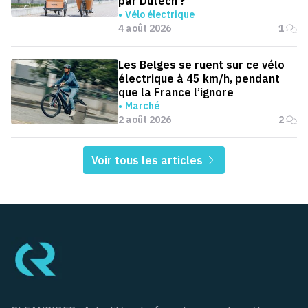
par Dutech ?
Vélo électrique
4 août 2026
1
Les Belges se ruent sur ce vélo
électrique à 45 km/h, pendant
que la France l’ignore
Marché
2 août 2026
2
Voir tous les articles
Pied de page