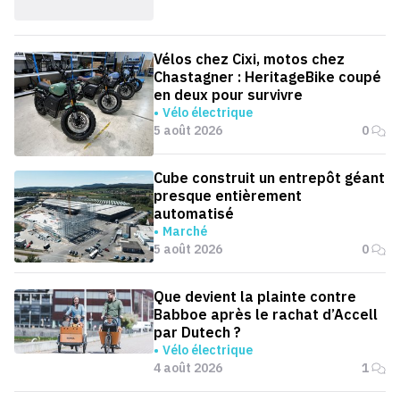
Vélos chez Cixi, motos chez
Chastagner : HeritageBike coupé
en deux pour survivre
Vélo électrique
5 août 2026
0
Cube construit un entrepôt géant
presque entièrement
automatisé
Marché
5 août 2026
0
Que devient la plainte contre
Babboe après le rachat d’Accell
par Dutech ?
Vélo électrique
4 août 2026
1