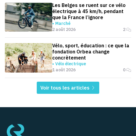
Les Belges se ruent sur ce vélo
électrique à 45 km/h, pendant
que la France l’ignore
Marché
2 août 2026
2
Vélo, sport, éducation : ce que la
fondation Orbea change
concrètement
Vélo électrique
1 août 2026
0
Voir tous les articles
Pied de page