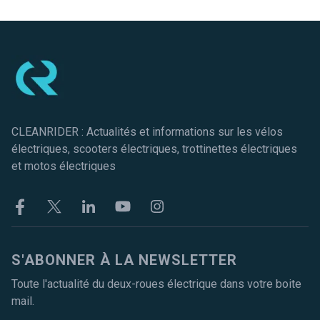
Pied de page
CLEANRIDER : Actualités et informations sur les vélos
électriques, scooters électriques, trottinettes électriques
et motos électriques
Facebook
Twitter
Linkekin
Youtube
Instagram
S'ABONNER À LA NEWSLETTER
Toute l'actualité du deux-roues électrique dans votre boite
mail.