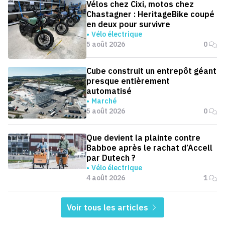
Vélos chez Cixi, motos chez
Chastagner : HeritageBike coupé
en deux pour survivre
Vélo électrique
5 août 2026
0
Cube construit un entrepôt géant
presque entièrement
automatisé
Marché
5 août 2026
0
Que devient la plainte contre
Babboe après le rachat d’Accell
par Dutech ?
Vélo électrique
4 août 2026
1
Voir tous les articles