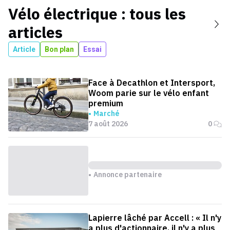
Vélo électrique
: tous les
articles
Article
Bon plan
Essai
Face à Decathlon et Intersport,
Woom parie sur le vélo enfant
premium
Marché
7 août 2026
0
Annonce partenaire
Lapierre lâché par Accell : « Il n'y
a plus d'actionnaire, il n'y a plus