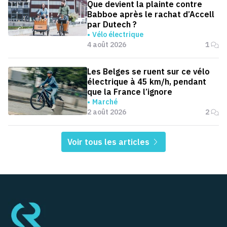
Que devient la plainte contre
Babboe après le rachat d’Accell
par Dutech ?
Vélo électrique
4 août 2026
1
Les Belges se ruent sur ce vélo
électrique à 45 km/h, pendant
que la France l’ignore
Marché
2 août 2026
2
Voir tous les articles
Pied de page