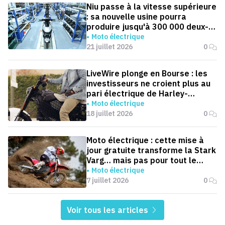
Niu passe à la vitesse supérieure
: sa nouvelle usine pourra
produire jusqu'à 300 000 deux-
roues électriques par an
Moto électrique
21 juillet 2026
0
LiveWire plonge en Bourse : les
investisseurs ne croient plus au
pari électrique de Harley-
Davidson
Moto électrique
18 juillet 2026
0
Moto électrique : cette mise à
jour gratuite transforme la Stark
Varg… mais pas pour tout le
monde
Moto électrique
7 juillet 2026
0
Voir tous les articles