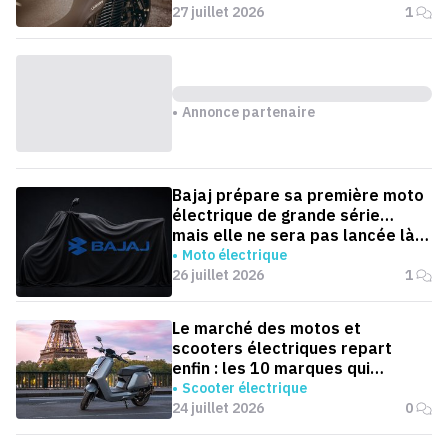
27 juillet 2026
1
Annonce partenaire
Bajaj prépare sa première moto
électrique de grande série…
mais elle ne sera pas lancée là
où on l'attend
Moto électrique
26 juillet 2026
1
Le marché des motos et
scooters électriques repart
enfin : les 10 marques qui
dominent la France
Scooter électrique
24 juillet 2026
0