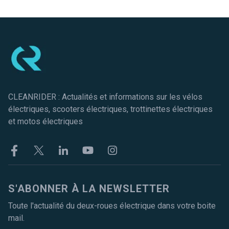
Pied de page
CLEANRIDER : Actualités et informations sur les vélos
électriques, scooters électriques, trottinettes électriques
et motos électriques
Facebook
Twitter
Linkekin
Youtube
Instagram
S'ABONNER À LA NEWSLETTER
Toute l'actualité du deux-roues électrique dans votre boite
mail.