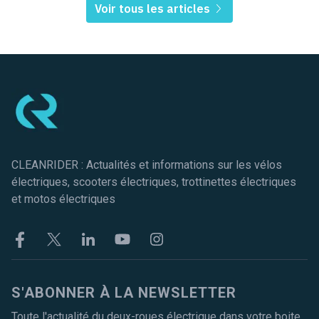
Voir tous les articles
Pied de page
CLEANRIDER : Actualités et informations sur les vélos
électriques, scooters électriques, trottinettes électriques
et motos électriques
Facebook
Twitter
Linkekin
Youtube
Instagram
S'ABONNER À LA NEWSLETTER
Toute l'actualité du deux-roues électrique dans votre boite