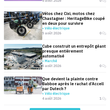
6 août 2026
0
Vélos chez Cixi, motos chez
Chastagner : HeritageBike coupé
en deux pour survivre
Vélo électrique
5 août 2026
0
Cube construit un entrepôt géant
presque entièrement
automatisé
Marché
5 août 2026
0
Que devient la plainte contre
Babboe après le rachat d’Accell
par Dutech ?
Vélo électrique
4 août 2026
1