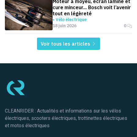
Moteur à moyeu, écran laminé et
cure minceur... Bosch voit l’avenir
tout en légèreté
Vélo électrique
18 juin 2026
0
Voir tous les articles
Pied de page
CLEANRIDER : Actualités et informations sur les vélos
électriques, scooters électriques, trottinettes électriques
et motos électriques