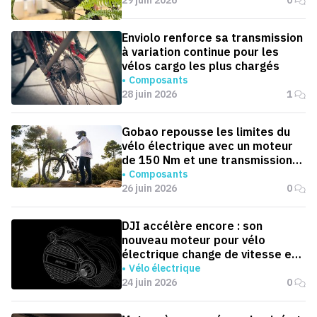
Enviolo renforce sa transmission
à variation continue pour les
vélos cargo les plus chargés
Composants
28 juin 2026
1
Gobao repousse les limites du
vélo électrique avec un moteur
de 150 Nm et une transmission
automatique
Composants
26 juin 2026
0
DJI accélère encore : son
nouveau moteur pour vélo
électrique change de vitesse en
0,1 seconde
Vélo électrique
24 juin 2026
0