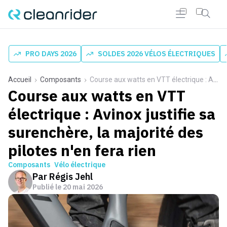
PRO DAYS 2026
SOLDES 2026 VÉLOS ÉLECTRIQUES
Accueil
Composants
Course aux watts en VTT électrique : Avinox justifie sa surenchère, la majorité des pilotes n'en fera rien
Course aux watts en VTT
électrique : Avinox justifie sa
surenchère, la majorité des
pilotes n'en fera rien
Composants
Vélo électrique
Par
Régis Jehl
Publié le
20 mai 2026