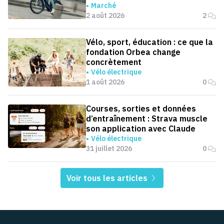
Marché
2 août 2026
2
Vélo, sport, éducation : ce que la
fondation Orbea change
concrètement
Vélo électrique
1 août 2026
0
Courses, sorties et données
d’entraînement : Strava muscle
son application avec Claude
Vélo électrique
31 juillet 2026
0
Voir tous les articles
Pied de page