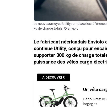
Le nouveaumoyeu Utility remplace les références Heavy Duty et Extreme, avec une capacité de 120 Nm et 300
kg de charge totale. © Enviolo
Le fabricant néerlandais Enviolo
continue Utility, conçu pour enca
supporter 300 kg de charge total
puissance des vélos cargo électr