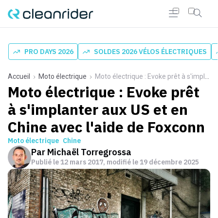
PRO DAYS 2026
SOLDES 2026 VÉLOS ÉLECTRIQUES
Accueil
Moto électrique
Moto électrique : Evoke prêt à s'implanter aux US et en Chine avec l'aide de Foxconn
Moto électrique : Evoke prêt
à s'implanter aux US et en
Chine avec l'aide de Foxconn
Moto électrique
Chine
Par
Michaël Torregrossa
Publié le
12 mars 2017
, modifié le 19 décembre 2025