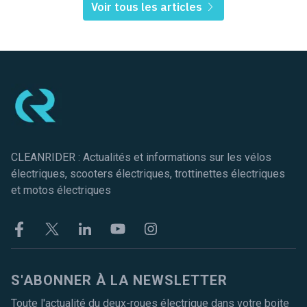
Voir tous les articles
Pied de page
CLEANRIDER : Actualités et informations sur les vélos
électriques, scooters électriques, trottinettes électriques
et motos électriques
Facebook
Twitter
Linkekin
Youtube
Instagram
S'ABONNER À LA NEWSLETTER
Toute l'actualité du deux-roues électrique dans votre boite