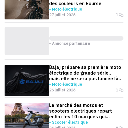
des couleurs en Bourse
Moto électrique
27 juillet 2026
1
Annonce partenaire
Bajaj prépare sa première moto
électrique de grande série…
mais elle ne sera pas lancée là
où on l'attend
Moto électrique
26 juillet 2026
1
Le marché des motos et
scooters électriques repart
enfin : les 10 marques qui
dominent la France
Scooter électrique