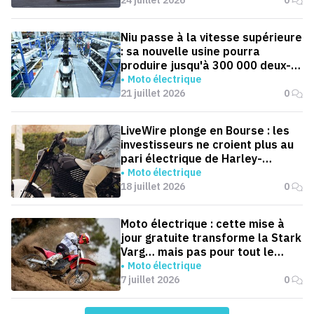
24 juillet 2026
0
Niu passe à la vitesse supérieure
: sa nouvelle usine pourra
produire jusqu'à 300 000 deux-
roues électriques par an
Moto électrique
21 juillet 2026
0
LiveWire plonge en Bourse : les
investisseurs ne croient plus au
pari électrique de Harley-
Davidson
Moto électrique
18 juillet 2026
0
Moto électrique : cette mise à
jour gratuite transforme la Stark
Varg… mais pas pour tout le
monde
Moto électrique
7 juillet 2026
0