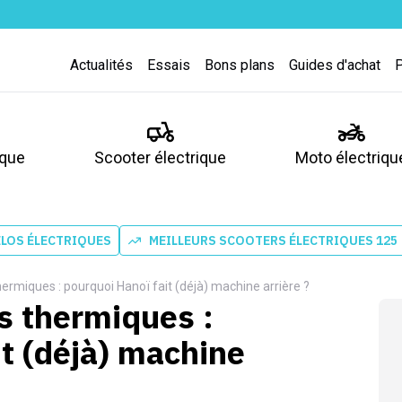
Actualités
Essais
Bons plans
Guides d'achat
ique
Scooter électrique
Moto électriqu
ÉLOS ÉLECTRIQUES
MEILLEURS SCOOTERS ÉLECTRIQUES 125
ermiques : pourquoi Hanoï fait (déjà) machine arrière ?
s thermiques :
it (déjà) machine