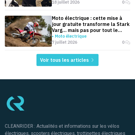
18 juillet 2026
0
Moto électrique : cette mise à
jour gratuite transforme la Stark
Varg… mais pas pour tout le
monde
Moto électrique
7 juillet 2026
0
Voir tous les articles
Pied de page
CLEANRIDER : Actualités et informations sur les vélos
électriques, scooters électriques, trottinettes électriques