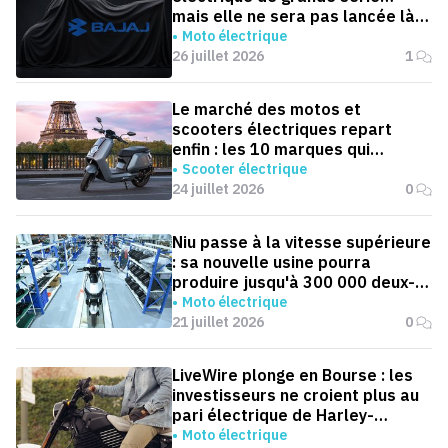
mais elle ne sera pas lancée là
où on l'attend
Moto électrique
26 juillet 2026
1
Le marché des motos et
scooters électriques repart
enfin : les 10 marques qui
dominent la France
Scooter électrique
24 juillet 2026
0
Niu passe à la vitesse supérieure
: sa nouvelle usine pourra
produire jusqu'à 300 000 deux-
roues électriques par an
Moto électrique
21 juillet 2026
0
LiveWire plonge en Bourse : les
investisseurs ne croient plus au
pari électrique de Harley-
Davidson
Moto électrique