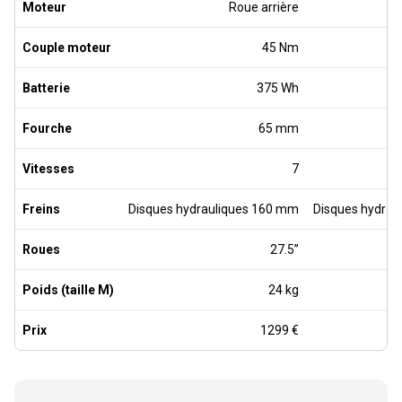
Moteur
Roue arrière
Couple moteur
45 Nm
Batterie
375 Wh
Fourche
65 mm
Vitesses
7
Freins
Disques hydrauliques 160 mm
Disques hydrau
Roues
27.5’’
Poids (taille M)
24 kg
Prix
1299 €