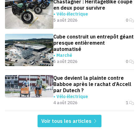
Chastagner : HeritageBike coupé
en deux pour survivre
Vélo électrique
5 août 2026
0
Cube construit un entrepôt géant
presque entièrement
automatisé
Marché
5 août 2026
0
Que devient la plainte contre
Babboe après le rachat d’Accell
par Dutech ?
Vélo électrique
4 août 2026
1
Voir tous les articles