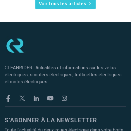
Voir tous les articles
Pied de page
CLEANRIDER : Actualités et informations sur les vélos
électriques, scooters électriques, trottinettes électriques
et motos électriques
Facebook
Twitter
Linkekin
Youtube
Instagram
S'ABONNER À LA NEWSLETTER
Toute l'actualité du deux-roues électrique dans votre boite