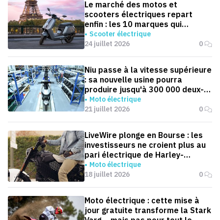
Le marché des motos et
scooters électriques repart
enfin : les 10 marques qui
dominent la France
Scooter électrique
24 juillet 2026
0
Niu passe à la vitesse supérieure
: sa nouvelle usine pourra
produire jusqu'à 300 000 deux-
roues électriques par an
Moto électrique
21 juillet 2026
0
LiveWire plonge en Bourse : les
investisseurs ne croient plus au
pari électrique de Harley-
Davidson
Moto électrique
18 juillet 2026
0
Moto électrique : cette mise à
jour gratuite transforme la Stark
Varg… mais pas pour tout le