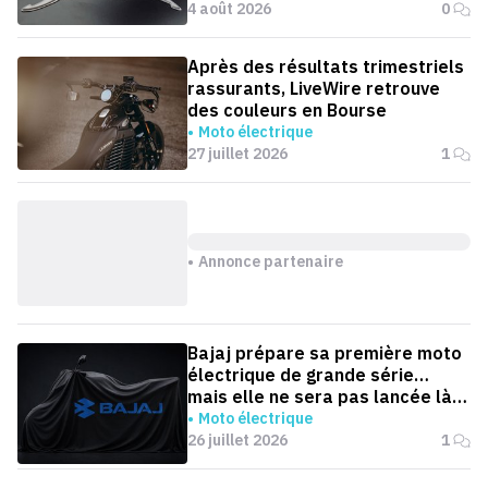
4 août 2026
0
Après des résultats trimestriels
rassurants, LiveWire retrouve
des couleurs en Bourse
Moto électrique
27 juillet 2026
1
Annonce partenaire
Bajaj prépare sa première moto
électrique de grande série…
mais elle ne sera pas lancée là
où on l'attend
Moto électrique
26 juillet 2026
1