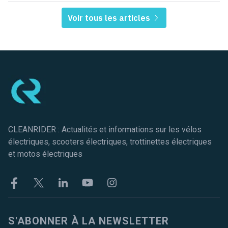
Voir tous les articles
Pied de page
CLEANRIDER : Actualités et informations sur les vélos
électriques, scooters électriques, trottinettes électriques
et motos électriques
Facebook
Twitter
Linkekin
Youtube
Instagram
S'ABONNER À LA NEWSLETTER