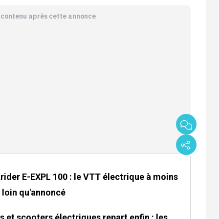
e contenu après cette annonce
ider E-EXPL 100 : le VTT électrique à moins
s loin qu'annoncé
et scooters électriques repart enfin : les